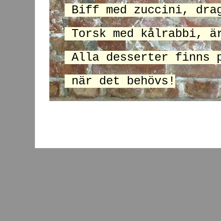
Biff med zuccini, dra
Torsk med kålrabbi, ä
Alla desserter finns
när det behövs!